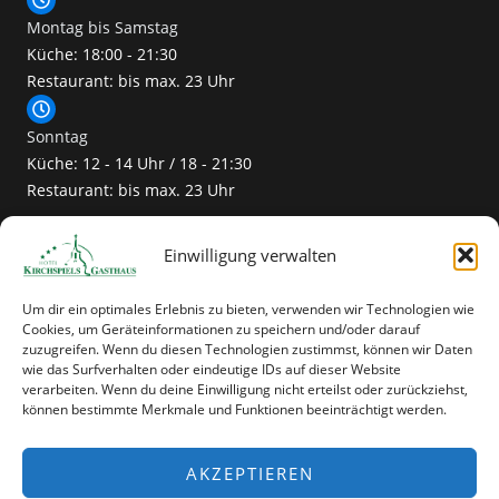
Montag bis Samstag
Küche: 18:00 - 21:30
Restaurant: bis max. 23 Uhr
Sonntag
Küche: 12 - 14 Uhr / 18 - 21:30
Restaurant: bis max. 23 Uhr
Wichtige Links
Einwilligung verwalten
Home
Geschäftsbedingungen
Um dir ein optimales Erlebnis zu bieten, verwenden wir Technologien wie
Barrierefreiheitserklärung
Cookies, um Geräteinformationen zu speichern und/oder darauf
Datenschutzerklärung
zuzugreifen. Wenn du diesen Technologien zustimmst, können wir Daten
Cookie-Richtlinie
wie das Surfverhalten oder eindeutige IDs auf dieser Website
verarbeiten. Wenn du deine Einwilligung nicht erteilst oder zurückziehst,
Impressum
können bestimmte Merkmale und Funktionen beeinträchtigt werden.
AKZEPTIEREN